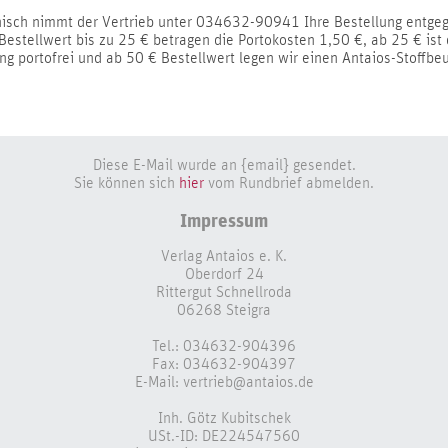
nisch nimmt der Vertrieb unter 034632-90941 Ihre Bestellung entgeg
estellwert bis zu 25 € betragen die Portokosten 1,50 €, ab 25 € ist 
ng portofrei und ab 50 € Bestellwert legen wir einen Antaios-Stoffbeu
Diese E-Mail wurde an {email} gesendet.
Sie können sich
hier
vom Rundbrief abmelden.
Impressum
Verlag Antaios e. K.
Oberdorf 24
Rittergut Schnellroda
06268 Steigra
Tel.: 034632-904396
Fax: 034632-904397
E-Mail:
vertrieb@antaios.de
Inh. Götz Kubitschek
USt.-ID: DE224547560