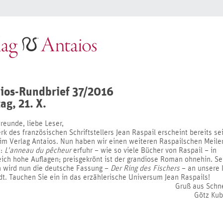
ios-Rundbrief 37/2016
tag, 21. X.
reunde, liebe Leser,
k des französischen Schriftstellers Jean Raspail erscheint bereits sei
 im Verlag Antaios. Nun haben wir einen weiteren Raspailschen Meile
t:
L'anneau du pêcheur
erfuhr – wie so viele Bücher von Raspail – in
eich hohe Auflagen; preisgekrönt ist der grandiose Roman ohnehin. Se
n wird nun die deutsche Fassung –
Der Ring des Fischers
– an unsere
dt. Tauchen Sie ein in das erzählerische Universum Jean Raspails!
Gruß aus Schne
Götz Kub