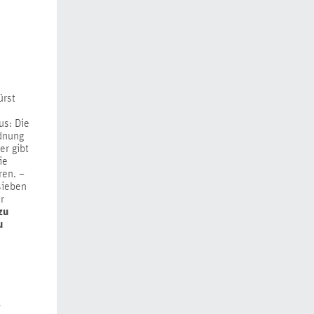
ürst
us: Die
dnung
er gibt
ie
ren. –
sieben
r
zu
u
r