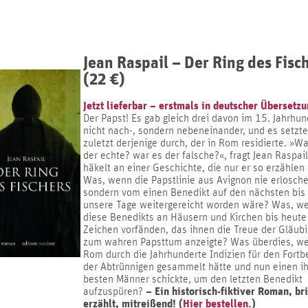
Jean Raspail – Der Ring des Fisc
(22 €)
Jetzt lieferbar – erstmals in deutscher Übersetzu
Der Papst! Es gab gleich drei davon im 15. Jahrhun
nicht nach-, sondern nebeneinander, und es setzte
zuletzt derjenige durch, der in Rom residierte. »Wa
der echte? war es der falsche?«, fragt Jean Raspai
häkelt an einer Geschichte, die nur er so erzählen
Was, wenn die Papstlinie aus Avignon nie erlosche
sondern vom einen Benedikt auf den nächsten bis 
unsere Tage weitergereicht worden wäre? Was, w
diese Benedikts an Häusern und Kirchen bis heute
Zeichen vorfänden, das ihnen die Treue der Gläub
zum wahren Papsttum anzeigte? Was überdies, w
Rom durch die Jahrhunderte Indizien für den Fortb
der Abtrünnigen gesammelt hätte und nun einen ih
besten Männer schickte, um den letzten Benedikt
– Ein historisch-fiktiver Roman, bri
aufzuspüren?
erzählt, mitreißend! (
Hier bestellen
.)