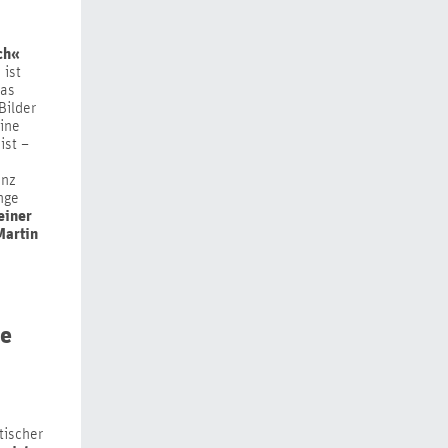
ch«
 ist
das
Bilder
eine
ist –
enz
nge
einer
Martin
se
s
tischer