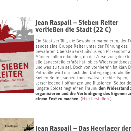
Jean Raspail – Sieben Reiter
verließen die Stadt (22 €)
Ein Staat zerfällt, die Bewohner marodieren, der F
sendet eine Gruppe Reiter unter der Führung des
bewährten Obersten Graf Silvius von Pickendorff a
Männer sollen erkunden, ob die Zersetzung der Or
alle Landesteile erfaßt hat, ob es Widerstandsnest
und was zu tun sei. Doch von vornherein ist klar: D
Patrouille wird nur noch den Untergang protokollie
Sieben Reiter, sieben konservative, rechte Typen, 
verschiedene Hoffnungen und Illusionen. Selbst de
den Widerstand 
jüngste Soldat hegt einen Traum:
organisieren und die Verteidigung des Eigenen z
einem Fest zu machen
. (
Hier bestellen
.)
Jean Raspail – Das Heerlager de