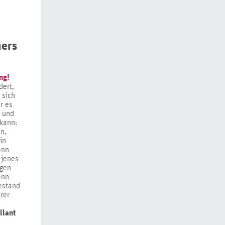
hers
ng!
dert,
 sich
r es
l und
 kann:
n,
in
enn
 jenes
igen
enn
estand
rer
llant