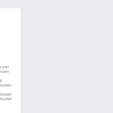
t drei
nstein
it
 Kunden
llroda!
itschek