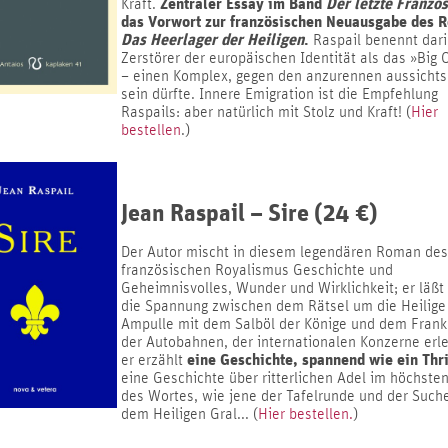
Zentraler Essay im Band
Der letzte Franzo
Kraft.
das Vorwort zur französischen Neuausgabe des 
Das Heerlager der Heiligen
.
Raspail benennt dari
Zerstörer der europäischen Identität als das »Big 
– einen Komplex, gegen den anzurennen aussichts
sein dürfte. Innere Emigration ist die Empfehlung
Raspails: aber natürlich mit Stolz und Kraft! (
Hier
bestellen
.)
Jean Raspail – Sire (24 €)
Der Autor mischt in diesem legendären Roman des
französischen Royalismus Geschichte und
Geheimnisvolles, Wunder und Wirklichkeit; er läßt
die Spannung zwischen dem Rätsel um die Heilige
Ampulle mit dem Salböl der Könige und dem Frank
der Autobahnen, der internationalen Konzerne erl
eine Geschichte, spannend wie ein Thri
er erzählt
eine Geschichte über ritterlichen Adel im höchste
des Wortes, wie jene der Tafelrunde und der Such
dem Heiligen Gral... (
Hier bestellen.
)