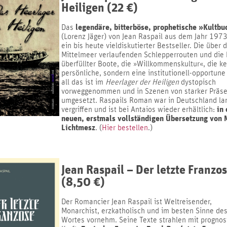
Heiligen (22 €)
legendäre, bitterböse, prophetische »Kultbu
Das
(Lorenz Jäger) von Jean Raspail aus dem Jahr 1973
ein bis heute vieldiskutierter Bestseller. Die über 
Mittelmeer verlaufenden Schlepperrouten und die 
überfüllter Boote, die »Willkommenskultur«, die k
persönliche, sondern eine institutionell-opportune 
all das ist im
Heerlager der Heiligen
dystopisch
vorweggenommen und in Szenen von starker Präs
umgesetzt. Raspails Roman war in Deutschland la
in 
vergriffen und ist bei Antaios wieder erhältlich:
neuen, erstmals vollständigen Übersetzung von 
Lichtmesz
. (
Hier bestellen
.)
Jean Raspail – Der letzte Franzo
(8,50 €)
Der Romancier Jean Raspail ist Weltreisender,
Monarchist, erzkatholisch und im besten Sinne de
Wortes vornehm. Seine Texte strahlen mit prognos