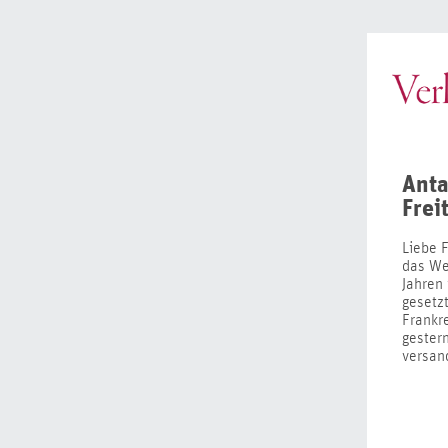
Anta
Frei
Liebe F
das Wer
Jahren
gesetz
Frankr
gester
versan