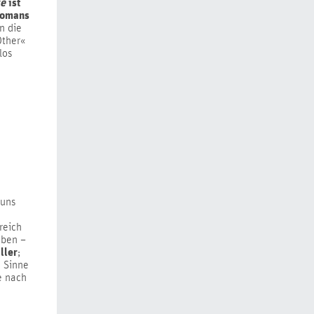
se
ist
Romans
n die
Other«
los
 uns
reich
eben –
ller
;
n Sinne
e nach