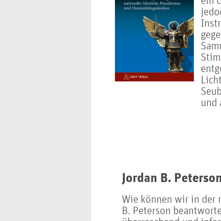
ein 
jedoc
Inst
gege
Sam
Stim
entg
Lich
Seub
und 
Jordan B. Peterson
Wie können wir in der
B. Peterson beantworte