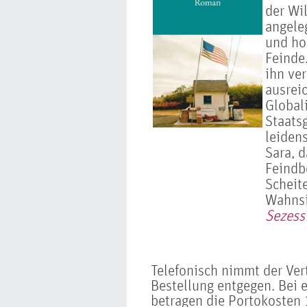
der Wi
angeleg
und ho
Feinde.
ihn ver
ausrei
Global
Staats
leiden
Sara, 
Feindb
Scheite
Wahnsin
Sezess
Telefonisch nimmt der Ve
Bestellung entgegen. Bei 
betragen die Portokosten 1