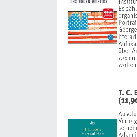
Instit
Es zäh
organis
Portrai
George
literar
Auflös
über A
wesentl
wollen
T. C.
(11,9
Absolu
Verfol
seinem
Adam i