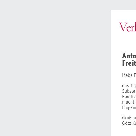
Anta
Freit
Liebe F
das Tag
Substan
Eberhar
macht d
Eingem
Gruß a
Götz K