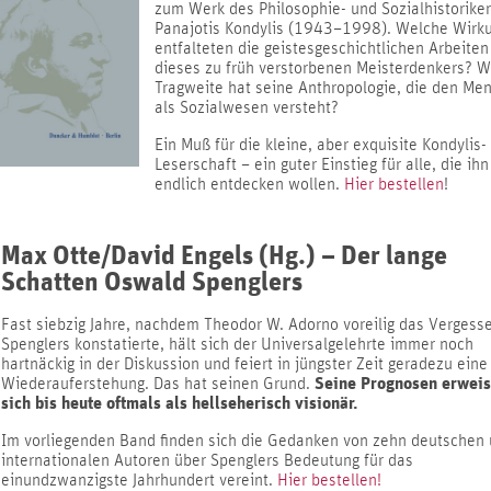
zum Werk des Philosophie- und Sozialhistorike
Panajotis Kondylis (1943–1998). Welche Wirk
entfalteten die geistesgeschichtlichen Arbeiten
dieses zu früh verstorbenen Meisterdenkers? 
Tragweite hat seine Anthropologie, die den Me
als Sozialwesen versteht?
Ein Muß für die kleine, aber exquisite Kondylis-
Leserschaft – ein guter Einstieg für alle, die ihn
endlich entdecken wollen.
Hier bestellen
!
Max Otte/David Engels (Hg.) – Der lange
Schatten Oswald Spenglers
Fast siebzig Jahre, nachdem Theodor W. Adorno voreilig das Vergess
Spenglers konstatierte, hält sich der Universalgelehrte immer noch
hartnäckig in der Diskussion und feiert in jüngster Zeit geradezu eine
Seine Prognosen erwei
Wiederauferstehung. Das hat seinen Grund.
sich bis heute oftmals als hellseherisch visionär.
Im vorliegenden Band finden sich die Gedanken von zehn deutschen
internationalen Autoren über Spenglers Bedeutung für das
einundzwanzigste Jahrhundert vereint.
Hier bestellen!