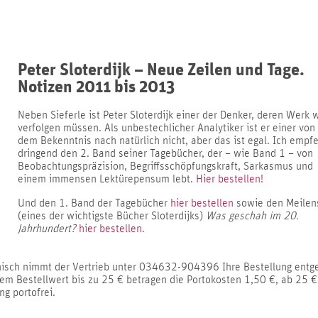
Peter Sloterdijk – Neue Zeilen und Tage.
Notizen 2011 bis 2013
Neben Sieferle ist Peter Sloterdijk einer der Denker, deren Werk w
verfolgen müssen. Als unbestechlicher Analytiker ist er einer von
dem Bekenntnis nach natürlich nicht, aber das ist egal. Ich empf
dringend den 2. Band seiner Tagebücher, der – wie Band 1 – von
Beobachtungspräzision, Begriffsschöpfungskraft, Sarkasmus und
einem immensen Lektürepensum lebt.
Hier bestellen!
Und den 1. Band der Tagebücher
hier bestellen
sowie den Meilen
(eines der wichtigste Bücher Sloterdijks)
Was geschah im 20.
Jahrhundert?
hier bestellen
.
nisch nimmt der Vertrieb unter 034632-904396 Ihre Bestellung entg
em Bestellwert bis zu 25 € betragen die Portokosten 1,50 €, ab 25 € 
ng portofrei.