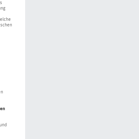
rs
ung
Welche
nschen
en
sen
 und