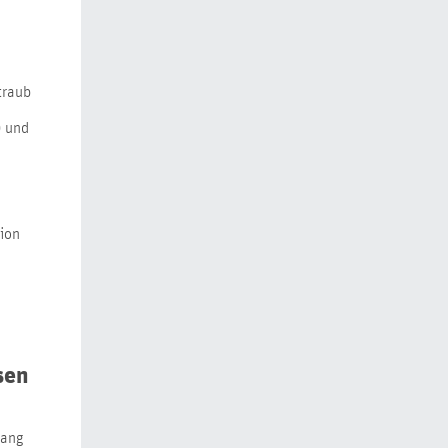
traub
) und
tion
sen
gang