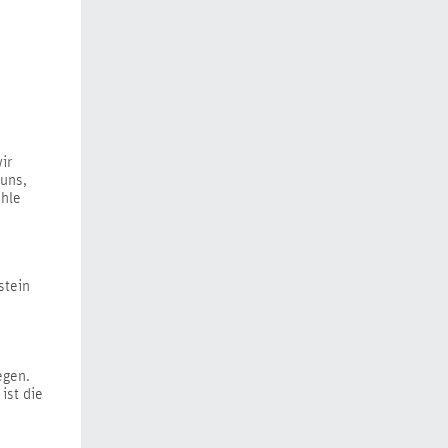
ir
 uns,
ehle
stein
egen.
ist die