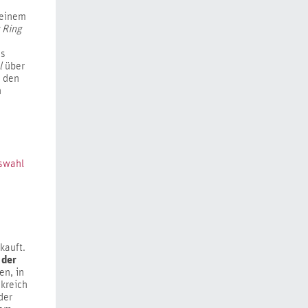
 einem
 Ring
es
l
über
n den
n
uswahl
kauft.
 der
en, in
nkreich
der