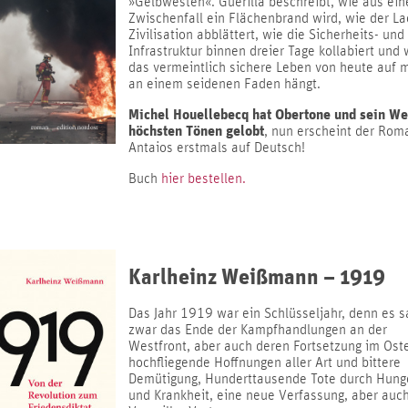
»Gelbwesten«. Guerilla beschreibt, wie aus ei
Zwischenfall ein Flächenbrand wird, wie der La
Zivilisation abblättert, wie die Sicherheits- und
Infrastruktur binnen dreier Tage kollabiert und 
das vermeintlich sichere Leben von heute auf 
an einem seidenen Faden hängt.
Michel Houellebecq hat Obertone und sein We
höchsten Tönen gelobt
, nun erscheint der Rom
Antaios erstmals auf Deutsch!
Buch
hier bestellen.
Karlheinz Weißmann – 1919
Das Jahr 1919 war ein Schlüsseljahr, denn es s
zwar das Ende der Kampfhandlungen an der
Westfront, aber auch deren Fortsetzung im Ost
hochfliegende Hoffnungen aller Art und bittere
Demütigung, Hunderttausende Tote durch Hunge
und Krankheit, eine neue Verfassung, aber auc