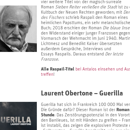
vier weitere Titel vor: der magisch-surreale
Roman
Sieben Reiter verließen die Stadt
ist zu
Kultbuch der Neuen Rechten geworden; mit
Der
des Fischers
schrieb Raspail den Roman eines
heimlichen Papsttums, ein sehr melancholisch
Buch; 2018 erschien der Roman
Die blaue Inse
den Widerstand einiger junger Franzosen gege
Vormarsch der Wehrmacht im Juni 1940. Marti
Lichtmesz und Benedikt Kaiser übersetzten
außerdem Gespräche, Interviews und
Essays Raspails. Daraus entstand
Der letzte
Franzose
.
Alle Raspail-Titel
bei Antaios einsehen und A
treffen
!
Laurent Obertone – Guerilla
Guerilla hat sich in Frankreich 100 000 Mal ver
Roman
Die Gründe dafür? Dieser Roman ist der
Stunde
: Das Zerstörungspotenzial in den Vorort
den Banlieues, ist mit Händen zu greifen – Fra
ist instabil, das zeigen die explosiven Proteste 