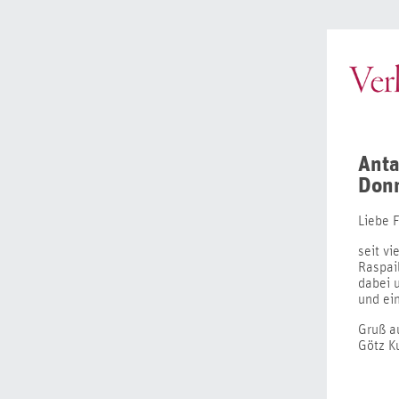
Anta
Donn
Liebe F
seit vi
Raspai
dabei 
und ei
Gruß a
Götz K