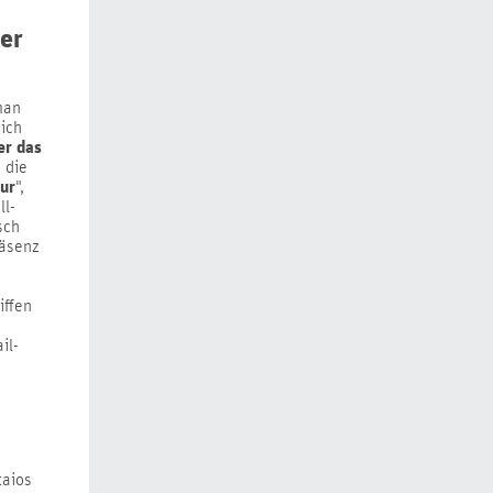
der
man
ich
er das
 die
ur
",
ll-
sch
räsenz
iffen
il-
taios