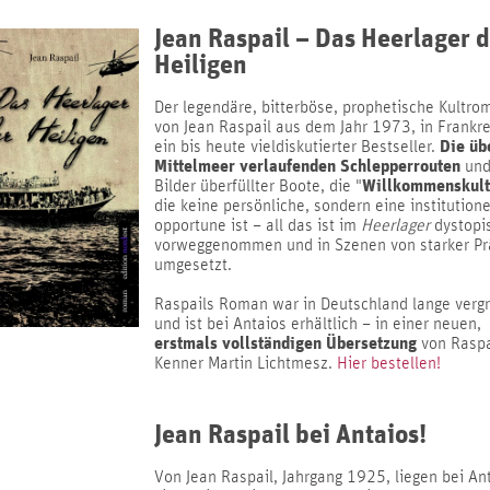
Jean Raspail – Das Heerlager 
Heiligen
Der legendäre, bitterböse, prophetische Kultro
von Jean Raspail aus dem Jahr 1973, in Frankre
Die üb
ein bis heute vieldiskutierter Bestseller.
Mittelmeer verlaufenden Schlepperrouten
und
Willkommenskult
Bilder überfüllter Boote, die "
die keine persönliche, sondern eine institutione
opportune ist – all das ist im
Heerlager
dystopi
vorweggenommen und in Szenen von starker P
umgesetzt.
Raspails Roman war in Deutschland lange vergr
und ist bei Antaios erhältlich – in einer neuen,
erstmals vollständigen Übersetzung
von Raspa
Kenner Martin Lichtmesz.
Hier bestellen!
Jean Raspail bei Antaios!
Von Jean Raspail, Jahrgang 1925, liegen bei An