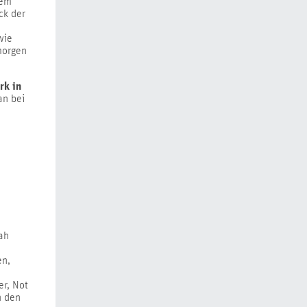
nem
ck der
wie
morgen
rk in
an bei
ah
en,
r, Not
h den