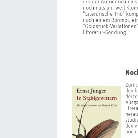
ihn der Autor nochmals
nochmals an, weil Klon
"Literarische Trio" komp
nach einem Bonmot, ei
"Goldstück-Variationen
Literatur-Sendung.
Noc
Zurüc
den b
derze
Ausga
Liter
herau
studi
den v
noch 