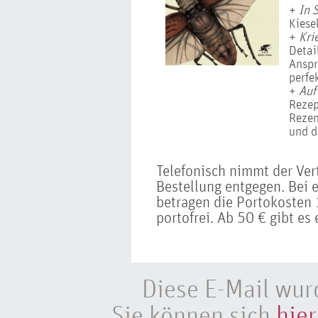
+
In 
Kiese
+
Kri
Detai
Anspr
perfe
+
Auf
Rezep
Rezen
und 
Telefonisch nimmt der Ve
Bestellung entgegen. Bei 
betragen die Portokosten 1
portofrei. Ab 50 € gibt es 
Diese E-Mail wur
Sie können sich
hier