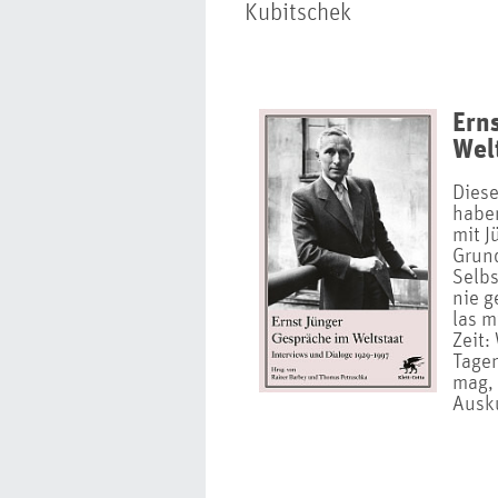
Kubitschek
Ern
Wel
Diese
haben
mit J
Grund
Selbs
nie g
las m
Zeit:
Tagen
mag, 
Ausk