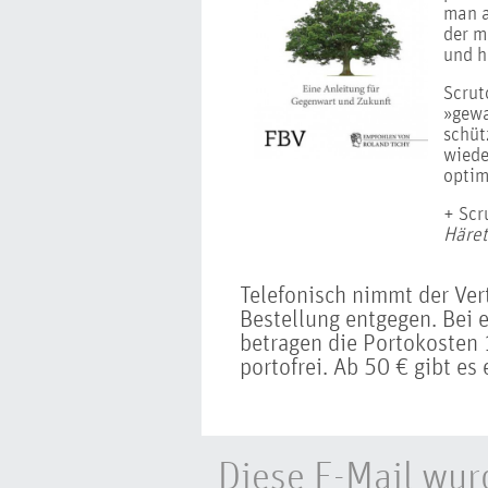
man a
der m
und h
Scrut
»gewa
schüt
wiede
optim
+ Scr
Häret
Telefonisch nimmt der Ve
Bestellung entgegen. Bei 
betragen die Portokosten 1
portofrei. Ab 50 € gibt es 
Diese E-Mail wur