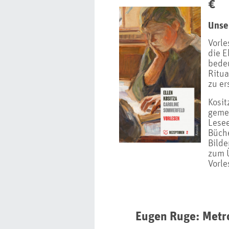
€
Unse
Vorle
die E
bedeu
Ritua
zu er
Kosit
gemei
Lesee
Büche
Bilde
zum Ü
Vorle
Eugen Ruge: Metro