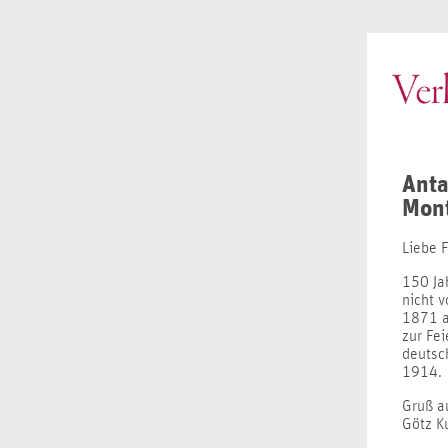
Anta
Mont
Liebe 
150 Jah
nicht v
1871 a
zur Fei
deutsc
1914.
Gruß a
Götz K