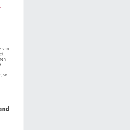
r
e von
et,
chen
e
, so
land