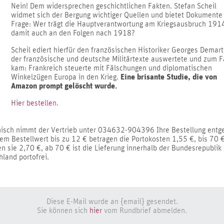
Nein! Dem widersprechen geschichtlichen Fakten. Stefan Scheil
widmet sich der Bergung wichtiger Quellen und bietet Dokumente
Frage: Wer trägt die Hauptverantwortung am Kriegsausbruch 191
damit auch an den Folgen nach 1918?
Scheil ediert hierfür den französischen Historiker Georges Demarti
der französische und deutsche Militärtexte auswertete und zum F
kam: Frankreich steuerte mit Fälschungen und diplomatischen
Eine brisante Studie, die von
Winkelzügen Europa in den Krieg.
Amazon prompt gelöscht wurde.
Hier bestellen.
nisch nimmt der Vertrieb unter 034632-904396 Ihre Bestellung entg
nem Bestellwert bis zu 12 € betragen die Portokosten 1,55 €, bis 70 
n sie 2,70 €, ab 70 € ist die Lieferung innerhalb der Bundesrepublik
land portofrei.
Diese E-Mail wurde an {email} gesendet.
Sie können sich
hier
vom Rundbrief abmelden.