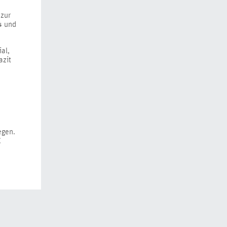
 zur
4 und
al,
azit
egen.
€