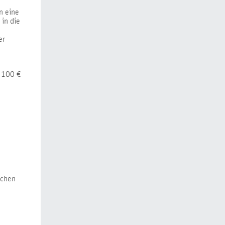
n eine
in die
er
m 100 €
schen