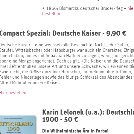
+ 1866: Bismarcks deutscher Bruderkrieg –
hie
bestellen.
Compact Spezial: Deutsche Kaiser - 9,90 €
Deutsche Kaiser – eine wechselvolle Geschichte. Nicht jeder Salier,
Staufer, Wittelsbacher oder Habsburger war auch ein Charakter. Einig
ihnen haben, um es mit Sebastian Haffner zu sagen, wenig ausgericht
aber eine Menge angerichtet. Doch es gilt: »Die Kaiser und die Deuts
ihrer Zeit enthüllen unsere Art und unsere Schwäche, wir erkennen di
Zwietracht, die Größe einzelner Herrscher, ihren Ruhm, ihre Irrtümer,
Fehler und Niederlagen sowie das blutige Schicksal des Abendlandes«
Alfred Mühr über unsere Kaiser.
Hier bestellen.
Karin Lelonek (u.a.): Deutsch
1900 - 50 €
Die Wilhelminische Ära in Farbe!