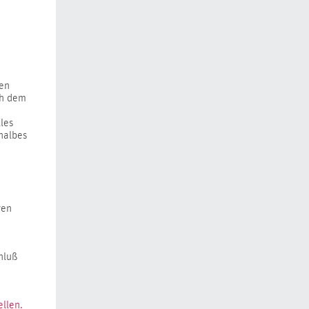
den
ch dem
les
 halbes
ven
hluß
ellen.