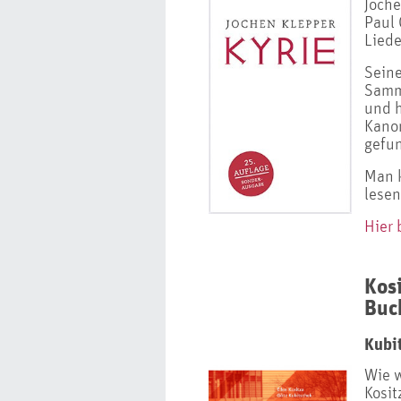
Joche
Paul 
Liede
Seine
Sam
und 
Kano
gefu
Man k
lesen 
Hier 
Kos
Buc
Kubit
Wie w
Kosit