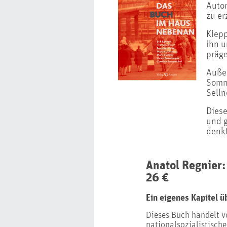
Autor
zu er
Klep
ihn u
präge
Außer
Somme
Selln
Diese
und g
denk
Anatol Regnier: 
26 €
Ein eigenes Kapitel ü
Dieses Buch handelt vo
nationalsozialistisch