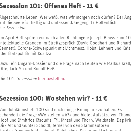
Sezession 101: Offenes Heft - 11 €
Abgeschnürte Leben: Wer weiß, was wir morgen noch dürfen? Der Angr
auf die Seele ist heftig und umfassend. Gegengift? Hoffentlich
die
Sezession
.
Im April-Heft spüren wir nach allen Richtungen: Joseph Beuys zum 10
intellektuelle Granden im Streitgespräch (David Goodhart und Richard
Sennett), Corona-Schwerpunkt mit Lichtmesz, Holst, Lehnert und Kais
Identitätspolitik mit Kositza.
Dazu: ein Ungarn-Dossier und die Frage nach Leuten wie Markus Krall
Otte, Jack Ma und Rudolf Heß.
Die 101.
Sezession
:
hier bestellen.
Sezession 100: Wo stehen wir? - 11 €
Vom Jubiläumsheft 100 sind noch einige Exemplare zu haben. Es
behandelt die Frage »Wo stehen wir?« und bietet Aufsätze von Thom
Hoof und Dimitrios Kisoudis, Till Kinzel und Thor v. Waldstein, Dag Kr
Dirk Alt und Günter Scholdt, ferner von den Stammautoren
Kositza, Sommerfeld, Lehnert, Kubitschek, Kaiser und Lichtmesz!