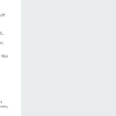
iff
0.,
er,
, Max
as
ienen,