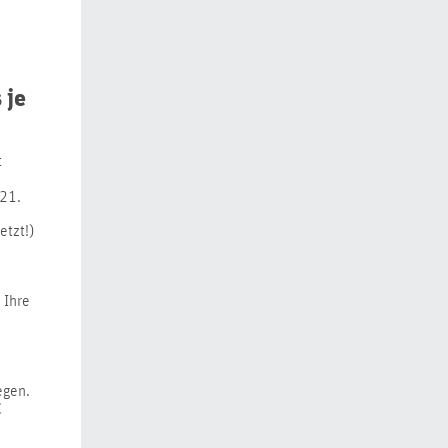
 je
t
021.
etzt!)
 Ihre
egen.
€