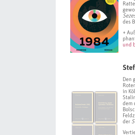
Ratte
gewor
Seze
des 
+ Auß
phant
und b
Stef
Den g
Roten
in Kö
Stali
dem d
Bolsc
Feldz
der
S
Verti