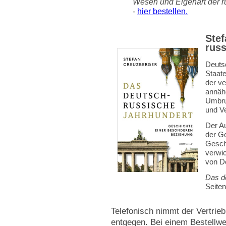
Wesen und Eigenart der r
-
hier bestellen.
Stef
russ
Deuts
Staat
der v
annäh
Umbru
und V
Der Au
der G
Geschi
verwi
von D
Das d
Seiten
Telefonisch nimmt der Vertrie
entgegen. Bei einem Bestellwe