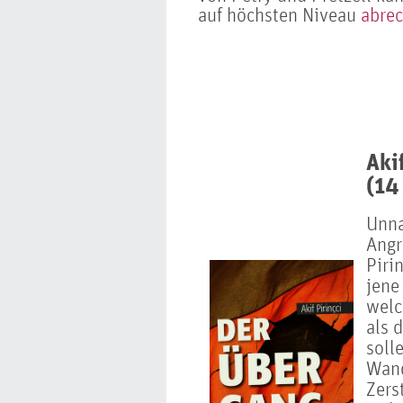
auf höchsten Niveau
abre
Aki
(14
Unna
Angr
Piri
jene
welc
als 
soll
Wand
Zers