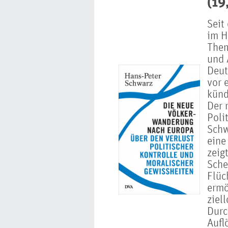
(19
Seit
im H
Them
und 
Deut
vor 
künd
Der 
Poli
Schw
eine
zeig
Sche
Flüc
ermö
ziel
Durc
Aufl