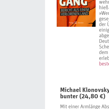
wehr
hieß
»Wer
gese
der 
eini
abge
Deut
Sche
dem 
erle
best
Michael Klonovsky
bunter (24,80 €)
Mit einer Armlänge Abs