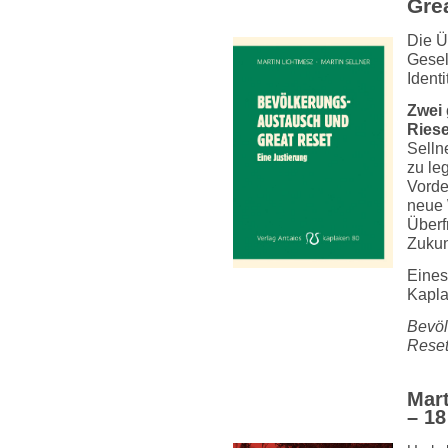
Gre
Die Ü
Gesel
Ident
Zwei 
Ries
Selln
zu le
Vorde
neue 
Überf
Zukun
Eines
Kapla
Bevöl
Rese
Mart
– 18