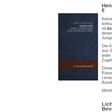
Henr
€
Keine
wirks
ist
da
deswe
Junge
Der A
aus: 
jeder
Zugeh
Diese
Rasse
Levav
Baust
Identi
Lic
Bev