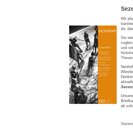
Seze
Wir pla
kannte
da: das
Sie we
zuglei
und se
histor
Thesen
Neuhof
Wiesbe
Denken
aktuel
Sezes
Unsere
Briefka
ab sofo
Sezess