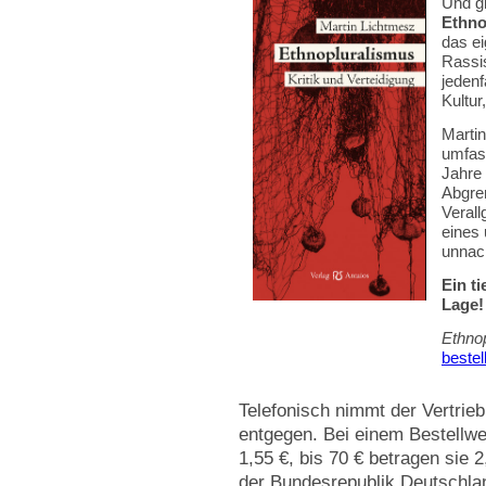
Und gl
Ethno
das ei
Rassi
jedenf
Kultu
Martin
umfass
Jahre 
Abgre
Verall
eines 
unnac
Ein t
Lage!
Ethno
bestel
Telefonisch nimmt der Vertrie
entgegen. Bei einem Bestellwe
1,55 €, bis 70 € betragen sie 2
der Bundesrepublik Deutschlan