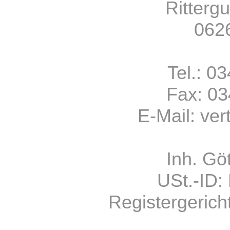
Ritterg
0626
Tel.: 0
Fax: 0
E-Mail:
ver
Inh. Gö
USt.-ID
Registergerich