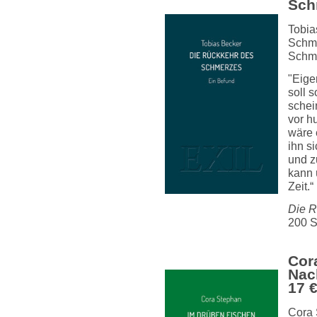
Sch
Tobia
Schme
Schme
"Eigen
soll 
schei
vor h
wäre 
ihn s
und z
kann 
Zeit.“
Die R
200 S
Cor
Nac
17 
Cora 