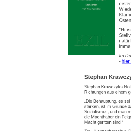
erste
Wiede
Klarh
Osten
"Hins
Stell
natürl
immer 
Im Dr
-
hier
Stephan Krawczy
Stephan Krawczyks Notize
Richtungen aus einem ge
„Die Behauptung, es se
stärken, ist im Grunde d
Sozialismus, und man mü
die Machthaber ein Feige
Macht geritten sind.“