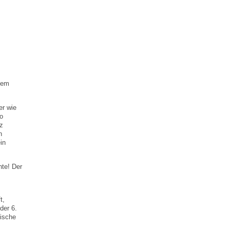
sem
er wie
o
z
n
in
nte! Der
t,
der 6.
tische