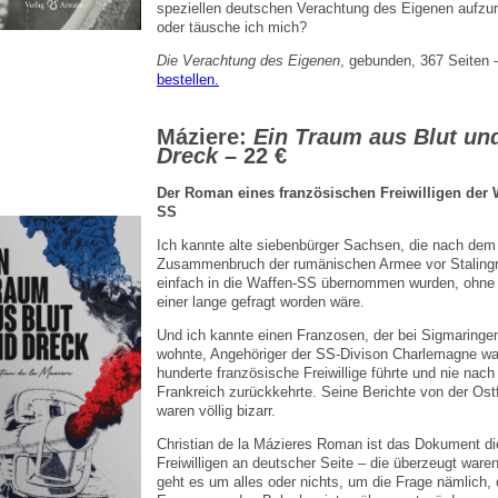
speziellen deutschen Verachtung des Eigenen aufzu
oder täusche ich mich?
Die Verachtung des Eigenen
, gebunden, 367 Seiten
bestellen.
Máziere:
Ein Traum aus Blut un
Dreck
– 22 €
Der Roman eines französischen Freiwilligen der 
SS
Ich kannte alte siebenbürger Sachsen, die nach dem
Zusammenbruch der rumänischen Armee vor Staling
einfach in die Waffen-SS übernommen wurden, ohne
einer lange gefragt worden wäre.
Und ich kannte einen Franzosen, der bei Sigmaringe
wohnte, Angehöriger der SS-Divison Charlemagne wa
hunderte französische Freiwillige führte und nie nach
Frankreich zurückkehrte. Seine Berichte von der Ost
waren völlig bizarr.
Christian de la Mázieres Roman ist das Dokument di
Freiwilligen an deutscher Seite – die überzeugt ware
geht es um alles oder nichts, um die Frage nämlich,