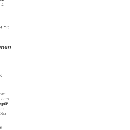
 4:
de mit
enen
rd
zwei
päern
egrüßt
lso
 Sie
hr