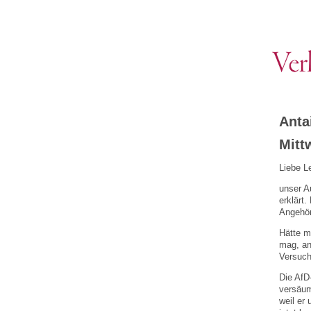
Anta
Mitt
Liebe L
unser A
erklärt.
Angehör
Hätte m
mag, an
Versuch
Die AfD
versäum
weil er