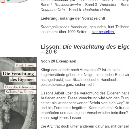
Band 2:
Schlüsselwerke
– Band 3:
Vordenker
– Band
Deutsche Orte
– Band 5:
Deutsche Daten
.
Lieferung, solange der Vorrat reicht!
Staatspolitisches Handbuch
, gebunden, fünf Teilbän
insgesamt über 1000 Seiten –
hier bestellen.
Lisson:
Die Verachtung des Eig
– 20 €
Noch 20 Exemplare!
Klingt das gerade nach Ausverkauf? Ist es nicht:
Lagerbestände gehen zur Neige, nicht jedes Buch wi
nachgedruckt, das Staatspolitische Handbuch
beispielsweise ganz sicher nicht.
Lissons Arbeit über die Verachtung des Eigenen hat 
Auflagen erlebt. Diese Verachtung wird von den Euro
selbst als wünschenswerter "Schritt von sich weg" b
und als Fortschritt begriffen. Kann sich eine Kultur a
erschöpfen und das eigene Verschwinden betreiben?
kann, sagt Frank Lisson.
Die AfD trat doch unter anderem dafür an, mit der se