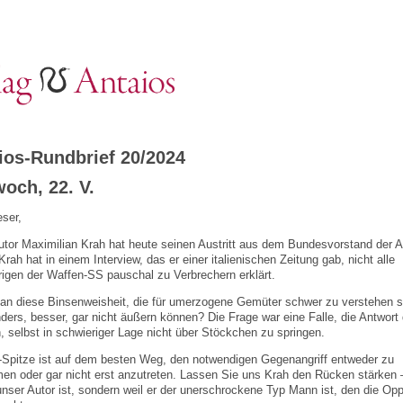
ios-Rundbrief 20/2024
woch, 22. V.
eser,
utor Maximilian Krah hat heute seinen Austritt aus dem Bundesvorstand der 
 Krah hat in einem Interview, das er einer italienischen Zeitung gab, nicht alle
igen der Waffen-SS pauschal zu Verbrechern erklärt.
an diese Binsenweisheit, die für umerzogene Gemüter schwer zu verstehen s
ders, besser, gar nicht äußern können? Die Frage war eine Falle, die Antwort 
, selbst in schwieriger Lage nicht über Stöckchen zu springen.
-Spitze ist auf dem besten Weg, den notwendigen Gegenangriff entweder zu
en oder gar nicht erst anzutreten. Lassen Sie uns Krah den Rücken stärken –
 unser Autor ist, sondern weil er der unerschrockene Typ Mann ist, den die Opp