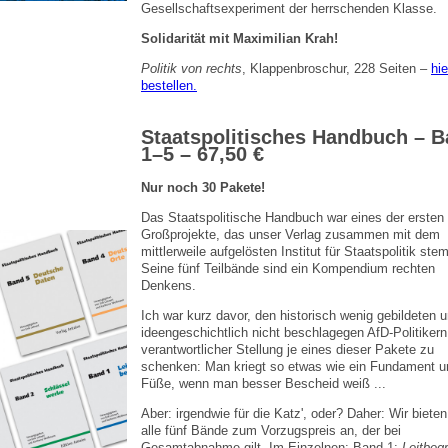
Gesellschaftsexperiment der herrschenden Klasse.
Solidarität mit Maximilian Krah!
Politik von rechts
, Klappenbroschur, 228 Seiten –
hie
bestellen.
Staatspolitisches Handbuch – 
1–5 – 67,50 €
Nur noch 30 Pakete!
Das Staatspolitische Handbuch war eines der ersten
Großprojekte, das unser Verlag zusammen mit dem
mittlerweile aufgelösten Institut für Staatspolitik ste
Seine fünf Teilbände sind ein Kompendium rechten
Denkens.
Ich war kurz davor, den historisch wenig gebildeten 
ideengeschichtlich nicht beschlagegen AfD-Politikern
verantwortlicher Stellung je eines dieser Pakete zu
schenken: Man kriegt so etwas wie ein Fundament un
Füße, wenn man besser Bescheid weiß ...
Aber: irgendwie für die Katz', oder? Daher: Wir biete
alle fünf Bände zum Vorzugspreis an, der bei
Gesamtabnahme gilt. Im Einzelnen: Band 1:
Leitbegr