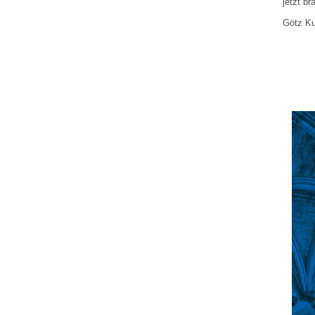
jetzt br
Götz Ku