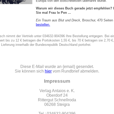
Europa von den Bolschewisten überrannt würde.
Warum wir dieses Buch gerade jetzt empfehlen? 
Sie mal Frau le Pen ...
Ein Traum aus Blut und Dreck
, Broschur, 470 Seiten
bestellen.
isch nimmt der Vertrieb unter 034632-904396 Ihre Bestellung entgegen. Bei e
wert bis zu 12 € betragen die Portokosten 1,55 €, bis 70 € betragen sie 2,70 €
e Lieferung innerhalb der Bundesrepublik Deutschland portofrei.
Diese E-Mail wurde an {email} gesendet.
Sie können sich
hier
vom Rundbrief abmelden.
Impressum
Verlag Antaios e. K.
Oberdorf 24
Rittergut Schnellroda
06268 Steigra
Tel.: 034632-904396