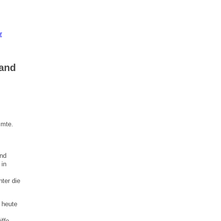
r
Band
mmte.
und
 in
ter die
n heute
iffe
–