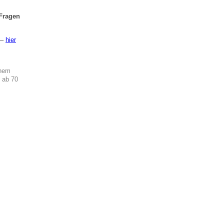
Fragen
 –
hier
inem
, ab 70