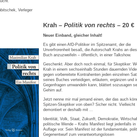
aucht.
bitschek, Verleger
Krah –
Politik von rechts
– 20 €
Neuer Einband, gleicher Inhalt!
Es gibt einen AfD-Politiker im Spitzenamt, der die
Unverfrorenheit besaß, die Autorschaft Krahs an die
Buch anzuzweifeln – öffentlich, in einer Talkshow.
Geschenkt. Aber doch noch einmal, für Skeptiker: W
Krah in einem sechseinhalb Stunden dauernden Vide
gegen vorbereitete Kontrahenten jeden einzelnen Sat
seines Buches verteidigen, erläutern, ergänzen und i
Gegenfragen umwandeln kann, blättert sozusagen se
Gehirn auf.
Jetzt nenne mir mal jemand einen, der das auch kön
Spitzen-Skeptiker von oben? Sicher nicht. Vielleicht
demontiert er deshalb mit ...
Identität, Volk, Staat, Zukunft, Demokratie, Wirtschaf
politische Wende – Krahs Manifest liegt jedenfalls in 
Auflage vor. Sein Manifest ist der fundamentale, poli
Gegenentwurf zum verantwortungslosen