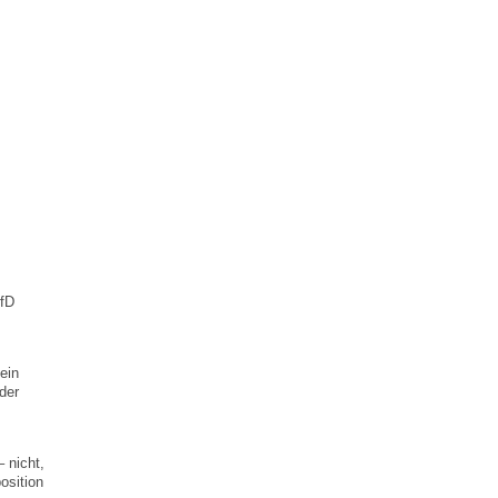
AfD
ein
der
 nicht,
osition