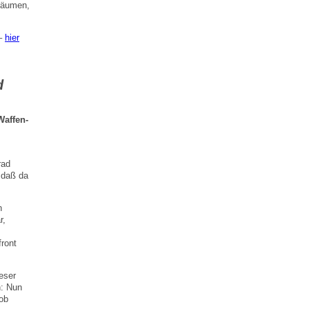
räumen,
 –
hier
d
Waffen-
rad
 daß da
n
r,
front
eser
n: Nun
 ob