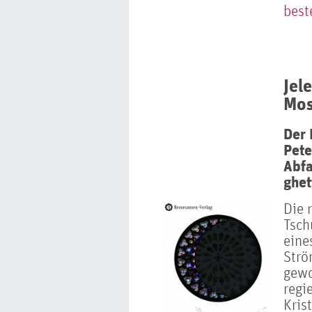
best
Jel
Mos
Der 
Pete
Abfa
ghet
Die 
Tsch
eine
Strö
gewo
regi
Kris