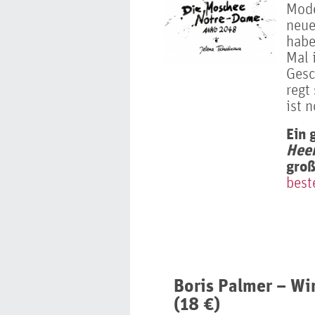
Mode
neue
habe
Mal 
Gesc
regt
ist 
Ein 
Heer
groß
best
Boris Palmer – Wir
(18 €)