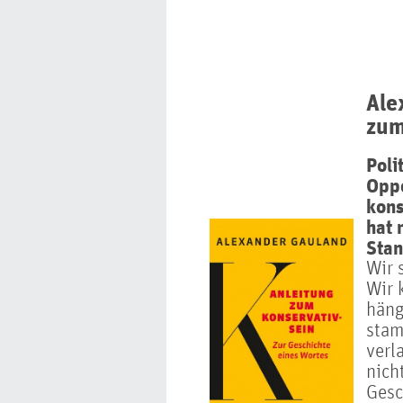
Ale
zum
Poli
Oppo
kons
hat 
Stan
Wir 
Wir 
häng
stam
verl
nich
Gesc