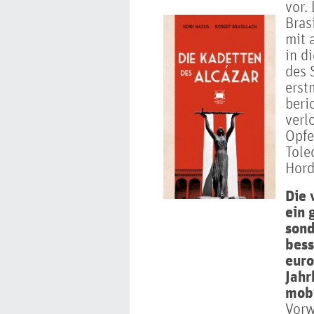
vor.
Bras
mit 
in d
des 
erst
beri
verl
Opfe
Tole
Hord
Die 
ein 
sond
bess
euro
Jahr
mobi
Vorw