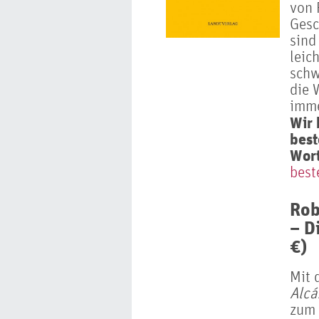
von 
Gesc
sind
leic
schw
die 
imme
Wir 
best
Wort
best
Rob
– D
€)
Mit 
Alcá
zum 