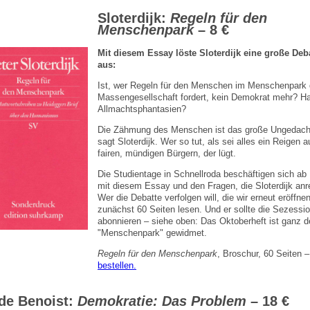
Sloterdijk:
Regeln für den
Menschenpark
– 8 €
Mit diesem Essay löste Sloterdijk eine große Deb
aus:
Ist, wer Regeln für den Menschen im Menschenpark 
Massengesellschaft fordert, kein Demokrat mehr? Ha
Allmachtsphantasien?
Die Zähmung des Menschen ist das große Ungedach
sagt Sloterdijk. Wer so tut, als sei alles ein Reigen a
fairen, mündigen Bürgern, der lügt.
Die Studientage in Schnellroda beschäftigen sich ab 
mit diesem Essay und den Fragen, die Sloterdijk anre
Wer die Debatte verfolgen will, die wir erneut eröffn
zunächst 60 Seiten lesen. Und er sollte die Sezessi
abonnieren – siehe oben: Das Oktoberheft ist ganz 
"Menschenpark" gewidmet.
Regeln für den Menschenpark
, Broschur, 60 Seiten 
bestellen.
de Benoist:
Demokratie: Das Problem
– 18 €