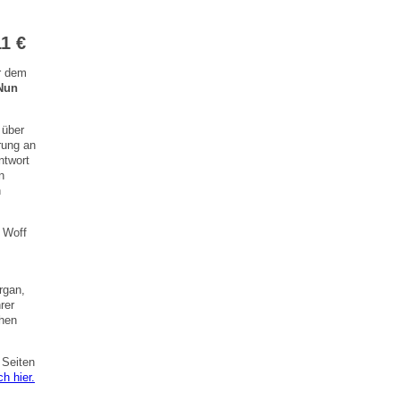
11 €
r dem
Nun
 über
rung an
ntwort
n
n
 Woff
rgan,
rer
ehen
 Seiten
ch hier.