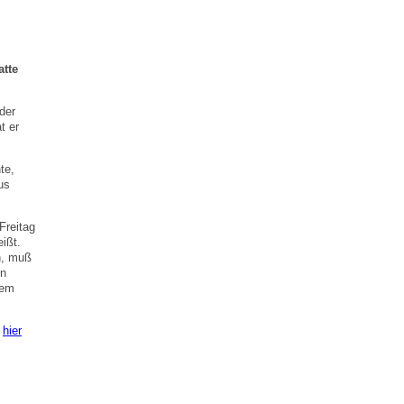
atte
der
t er
te,
us
Freitag
ißt.
en, muß
on
dem
–
hier