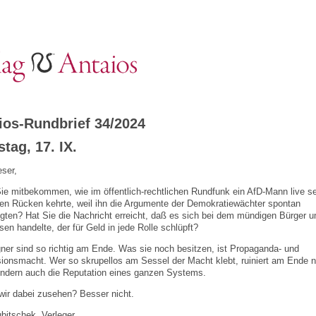
ios-Rundbrief 34/2024
tag, 17. IX.
eser,
ie mitbekommen, wie im öffentlich-rechtlichen Rundfunk ein AfD-Mann live se
den Rücken kehrte, weil ihn die Argumente der Demokratiewächter spontan
gten? Hat Sie die Nachricht erreicht, daß es sich bei dem mündigen Bürger 
en handelte, der für Geld in jede Rolle schlüpft?
ner sind so richtig am Ende. Was sie noch besitzen, ist Propaganda- und
ionsmacht. Wer so skrupellos am Sessel der Macht klebt, ruiniert am Ende n
ondern auch die Reputation eines ganzen Systems.
 wir dabei zusehen? Besser nicht.
bitschek, Verleger