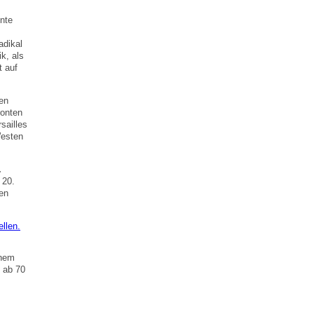
hnte
adikal
k, als
t auf
gen
ronten
sailles
Westen
.
 20.
en
ellen.
inem
, ab 70