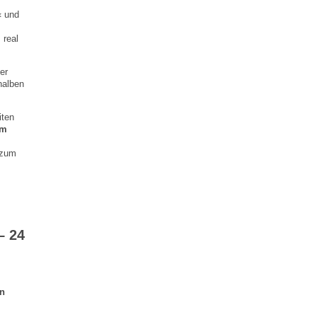
« und
 real
er
halben
iten
em
 zum
– 24
in