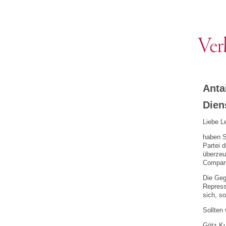
Anta
Diens
Liebe L
haben S
Partei 
überzeu
Compars
Die Geg
Repress
sich, s
Sollten
Götz Ku