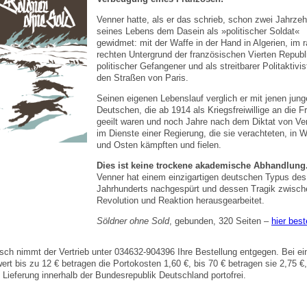
Venner hatte, als er das schrieb, schon zwei Jahrze
seines Lebens dem Dasein als »politischer Soldat«
gewidmet: mit der Waffe in der Hand in Algerien, im r
rechten Untergrund der französischen Vierten Republi
politischer Gefangener und als streitbarer Politaktivis
den Straßen von Paris.
Seinen eigenen Lebenslauf verglich er mit jenen jun
Deutschen, die ab 1914 als Kriegsfreiwillige an die F
geeilt waren und noch Jahre nach dem Diktat von Ver
im Dienste einer Regierung, die sie verachteten, in 
und Osten kämpften und fielen.
Dies ist keine trockene akademische Abhandlung
Venner hat einem einzigartigen deutschen Typus des
Jahrhunderts nachgespürt und dessen Tragik zwisch
Revolution und Reaktion herausgearbeitet.
Söldner ohne Sold
, gebunden, 320 Seiten –
hier best
isch nimmt der Vertrieb unter 034632-904396 Ihre Bestellung entgegen. Bei e
wert bis zu 12 € betragen die Portokosten 1,60 €, bis 70 € betragen sie 2,75 €
e Lieferung innerhalb der Bundesrepublik Deutschland portofrei.