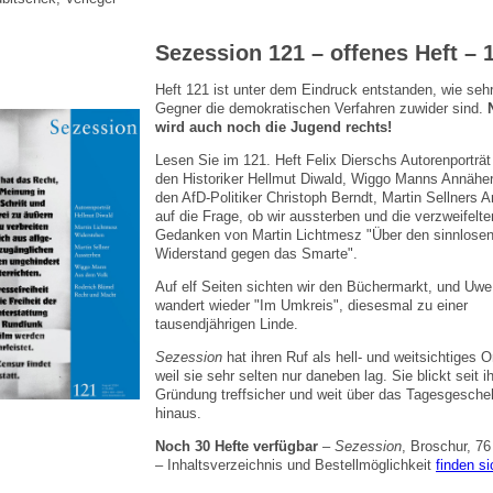
Sezession 121 – offenes Heft – 
Heft 121 ist unter dem Eindruck entstanden, wie seh
Gegner die demokratischen Verfahren zuwider sind.
wird auch noch die Jugend rechts!
Lesen Sie im 121. Heft Felix Dierschs Autorenporträt
den Historiker Hellmut Diwald, Wiggo Manns Annähe
den AfD-Politiker Christoph Berndt, Martin Sellners A
auf die Frage, ob wir aussterben und die verzweifelte
Gedanken von Martin Lichtmesz "Über den sinnlose
Widerstand gegen das Smarte".
Auf elf Seiten sichten wir den Büchermarkt, und Uwe
wandert wieder "Im Umkreis", diesesmal zu einer
tausendjährigen Linde.
Sezession
hat ihren Ruf als hell- und weitsichtiges O
weil sie sehr selten nur daneben lag. Sie blickt seit ih
Gründung treffsicher und weit über das Tagesgesch
hinaus.
Noch 30 Hefte verfügbar
–
Sezession
, Broschur, 76
– Inhaltsverzeichnis und Bestellmöglichkeit
finden si