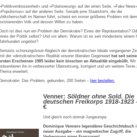
»Politikverdrossenheit« und »Polarisierung« auf der einen Seite, »Fake News
»Populismus« auf der anderen Seite: Gerade jene Staatsform, die die
Volksherrschaft im Namen führt, scheint ein immer größeres Problem mit dem
existierenden Volk und dessen Willen zu haben.
Doch ist dies nun ein Problem der Demokratie? Eines der Repräsentation? Od
eines der Politik selbst? Und vor allem: Warum ist es seit mindestens einem 
Jahrhundert ungelöst?
Benoists schonungsloser Abgleich der demokratischen Ideale vergangener Ze
mit der »demokratischen« Realität unserer liberalen Gegenwart
hat seit sein
ersten Erscheinen 1985 leider kein bisschen an Aktualität eingebüßt.
Wir
präsentieren ihn in verbesserter Übersetzung, korrigiert und um weitere Texte
Thema erweitert.
Demokratie: Das Problem
,
gebunden, 200 Seiten –
hier bestellen.
Venner:
Söldner ohne Sold. Die
deutschen Freikorps 1918-1923
€
Und gleich noch einmal Jungeuropa:
Dominique Venners legendäres Geschichtsbuch 
neuer Ausgabe – ein magnetischer Zugriff, die
Verbeugung eines Franzosen!