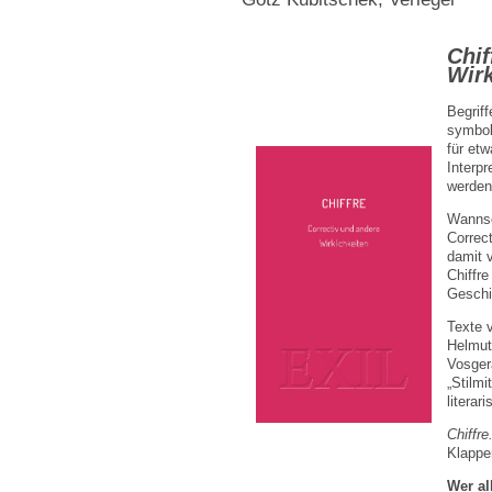
Chif
Wirk
Begrif
symbol
für etw
Interpr
werden 
Wannse
Correc
damit 
Chiffre
Geschi
Texte 
Helmut
Vosger
„Stilmi
literar
Chiffre
Klappe
Wer al