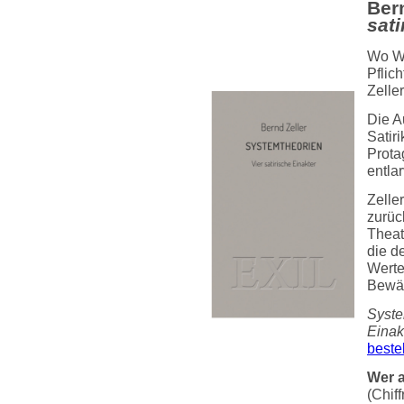
Bern
sati
Wo Wa
Pflic
Zelle
Die A
Satiri
Prota
entla
Zelle
zurüc
Theat
die d
Werte
Bewähr
Syste
Einak
beste
Wer a
(Chiff