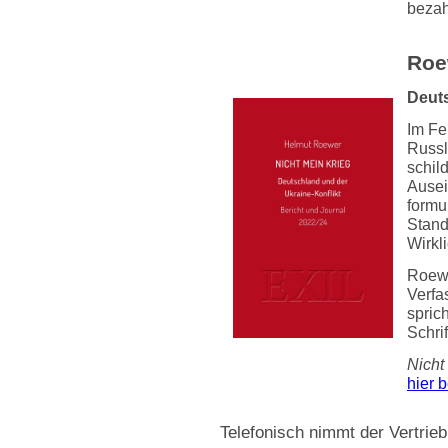
bezah
Roe
Deuts
Im Fe
Russl
schil
Ausei
formu
Stand
Wirkl
Roewe
Verfa
sprich
Schrif
Nicht
hier b
Telefonisch nimmt der Vertrie