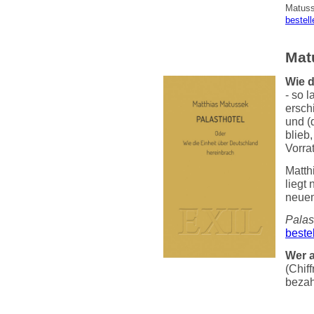
Matusse
bestell
Mat
Wie d
- so l
ersch
und (
blieb,
Vorra
Matth
liegt
neuem
Palas
beste
Wer a
(Chiff
bezah