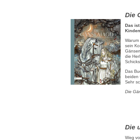
Die
Das is
Kinder
Warum 
sein Ko
Gänsema
die Her
Schicks
Das Buc
beiden 
Sehr sc
Die Gä
Die 
Weg von