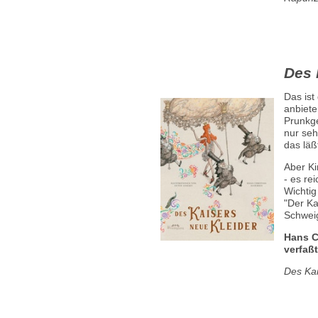
Des 
Das ist
anbiete
Prunkge
nur seh
das läß
Aber Ki
- es re
Wichtig
"Der Kai
Schweig
Hans C
verfaßt
Des Kai