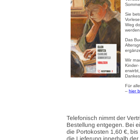
Sommer
Sie bet
Vorlese
Weg dor
werden
Das Buc
Altersg
ergänz
Wir mac
Kinder
erwirbt
Dankesc
Für all
–
hier 
Telefonisch nimmt der Vert
Bestellung entgegen. Bei e
die Portokosten 1,60 €, bis 
die Lieferung innerhalb de