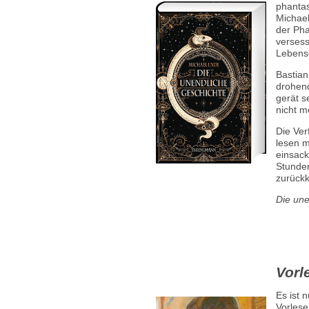
phantas
Michae
der Pha
versess
Lebens
Bastian
drohen
gerät s
nicht m
Die Ver
lesen m
einsack
Stunden
zurück
Die une
Vorl
Es ist 
Vorlese