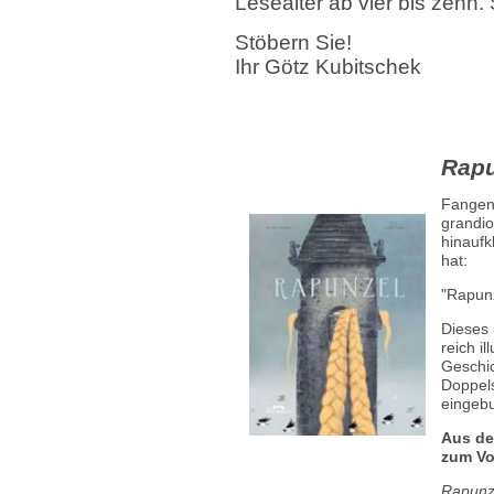
Lesealter ab vier bis zehn. 
Stöbern Sie!
Ihr Götz Kubitschek
Rapu
Fangen
grandio
hinaufk
hat:
"Rapunz
Dieses
reich i
Geschich
Doppels
eingeb
Aus de
zum Vo
Rapunz