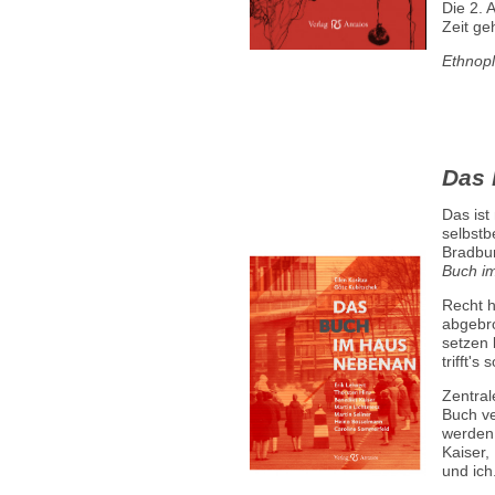
Die 2. 
Zeit ge
Ethnopl
Das 
Das ist
selbstb
Bradbu
Buch i
Recht h
abgebro
setzen
trifft's
Zentral
Buch ve
werden,
Kaiser,
und ich