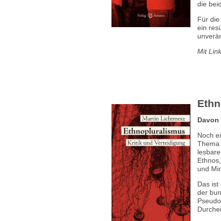
die be
Für die
ein res
unverä
Mit Lin
Ethn
Davon 
Noch ei
Thema z
lesbare
Ethnos,
und Mi
Das ist
der bun
Pseudob
Durchei