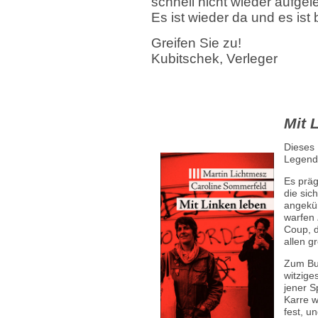
schnell nicht wieder aufgel
Es ist wieder da und es ist b
Greifen Sie zu!
Kubitschek, Verleger
Mit 
Dieses 
Legend
Es präg
die sic
angekün
warfen
Coup, d
allen g
Zum Buc
witzige
jener S
Karre w
fest, u